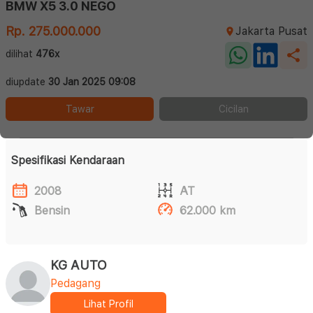
BMW X5 3.0 NEGO
Rp. 275.000.000
Jakarta Pusat
dilihat
476x
diupdate
30 Jan 2025 09:08
Tawar
Cicilan
Spesifikasi Kendaraan
2008
AT
Bensin
62.000 km
KG AUTO
Pedagang
Lihat Profil