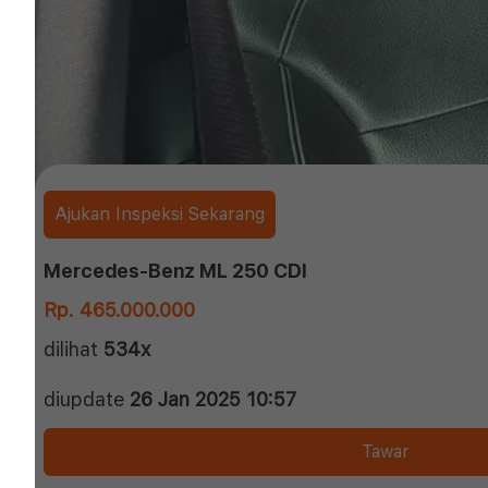
Ajukan Inspeksi Sekarang
Mercedes-Benz ML 250 CDI
Rp. 465.000.000
dilihat
534x
diupdate
26 Jan 2025 10:57
Tawar