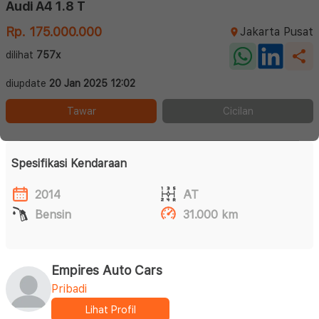
Audi A4 1.8 T
Rp. 175.000.000
Jakarta Pusat
dilihat
757x
diupdate
20 Jan 2025 12:02
Tawar
Cicilan
Spesifikasi Kendaraan
2014
AT
Bensin
31.000 km
Empires Auto Cars
Pribadi
Lihat Profil