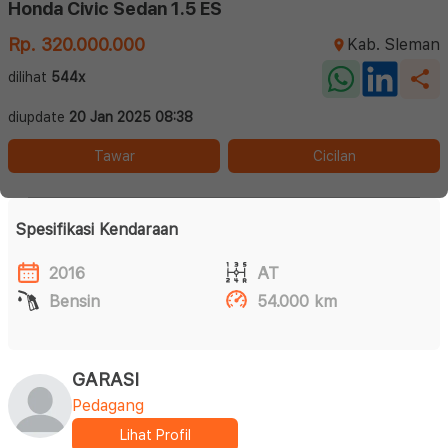
Honda Civic Sedan 1.5 ES
Rp. 320.000.000
Kab. Sleman
dilihat
544x
diupdate
20 Jan 2025 08:38
Tawar
Cicilan
Spesifikasi Kendaraan
2016
AT
Bensin
54.000 km
GARASI
Pedagang
Lihat Profil