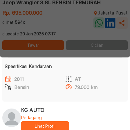
Jeep Wrangler 3.8L BENSIN TERMURAH
Rp. 695.000.000
Jakarta Pusat
dilihat
564x
diupdate
20 Jan 2025 07:17
Tawar
Cicilan
Spesifikasi Kendaraan
2011
AT
Bensin
79.000 km
KG AUTO
Pedagang
Lihat Profil