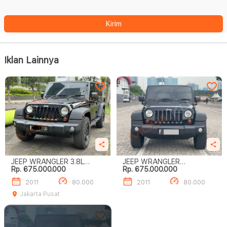
Kirim
Iklan Lainnya
JEEP WRANGLER 3.8L
JEEP WRANGLER
Rp. 675.000.000
Rp. 675.000.000
BENSIN GOOD CONDITION
WRANGLER 3.8L
2011
80.000
2011
80.000
Jakarta Pusat