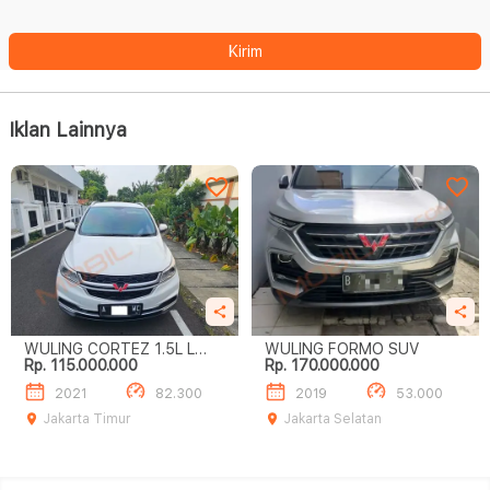
Kirim
Iklan Lainnya
WULING CORTEZ 1.5L L
WULING FORMO SUV
Rp. 115.000.000
Rp. 170.000.000
TURBO A/T
2021
82.300
2019
53.000
Jakarta Timur
Jakarta Selatan