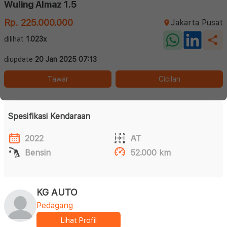
Wuling Almaz 1.5
Rp. 225.000.000
Jakarta Pusat
dilihat
1.023x
diupdate
20 Jan 2025 07:13
Tawar
Cicilan
Spesifikasi Kendaraan
2022
AT
Bensin
52.000 km
KG AUTO
Pedagang
Lihat Profil