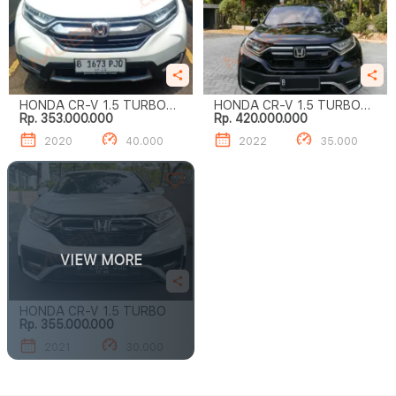
HONDA CR-V 1.5 TURBO
HONDA CR-V 1.5 TURBO
Rp. 353.000.000
Rp. 420.000.000
PRESTIGE
PRESTIGE
2020
40.000
2022
35.000
VIEW MORE
HONDA CR-V 1.5 TURBO
Rp. 355.000.000
2021
30.000