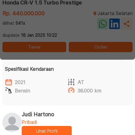
Honda CR-V 1.5 Turbo Prestige
Rp. 440.000.000
Jakarta Selatan
dilihat
541x
diupdate
18 Jan 2025 10:22
Tawar
Cicilan
Spesifikasi Kendaraan
2021
AT
Bensin
36.000 km
Judi Hartono
Pribadi
Lihat Profil