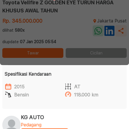
Toyota Vellfire Z GOLDEN EYE TURUN HARGA
KHUSUS AWAL TAHUN
Rp. 345.000.000
Jakarta Pusat
dilihat
580x
diupdate
07 Jan 2025 05:54
Tawar
Cicilan
Spesifikasi Kendaraan
2015
AT
Bensin
118.000 km
KG AUTO
Pedagang