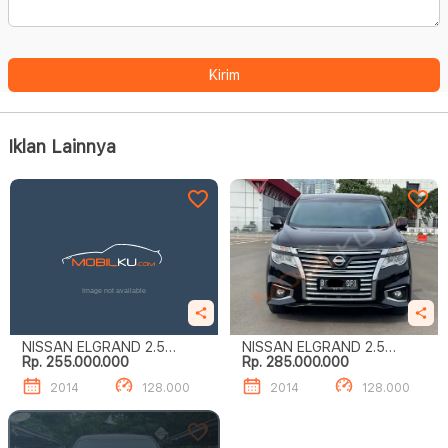
Kirim
Iklan Lainnya
NISSAN ELGRAND 2.5
NISSAN ELGRAND 2.5
Rp. 255.000.000
Rp. 285.000.000
HIGHWAY STAR
HIGHWAY STAR
2014
128.000
2014
128.000