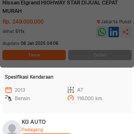
Nissan Elgrand HIGHWAY STAR DIJUAL CEPAT
MURAH
Rp. 249.000.000
Jakarta Pusat
dilihat
511x
diupdate
06 Jan 2025 04:06
Tawar
Cicilan
Spesifikasi Kendaraan
2013
AT
Bensin
116.000 km
KG AUTO
Pedagang