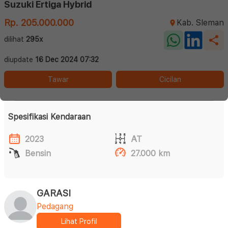
Suzuki Ertiga Hybrid
Rp. 205.000.000
Kab. Sleman
dilihat
295x
diupdate
16 Dec 2024 07:32
Tawar
Cicilan
Spesifikasi Kendaraan
2023
AT
Bensin
27.000 km
GARASI
Pedagang
Lihat Profil