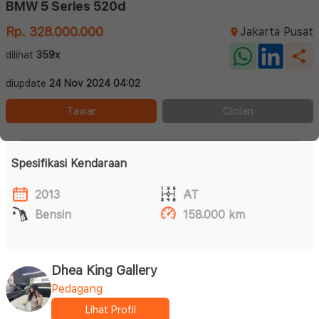
BMW 5 Series 520d
Rp. 328.000.000
Jakarta Pusat
dilihat
359x
diupdate
24 Nov 2024 04:02
Tawar
Cicilan
Spesifikasi Kendaraan
2013
AT
Bensin
158.000 km
Dhea King Gallery
Pedagang
Lihat Profil