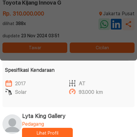
Toyota Kijang Innova G
Rp. 310.000.000
Jakarta Pusat
dilihat
388x
diupdate
23 Nov 2024 03:51
Tawar
Cicilan
Spesifikasi Kendaraan
2017
AT
Solar
93.000 km
Lyta King Gallery
Pedagang
Lihat Profil