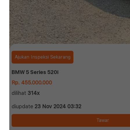
Ajukan Inspeksi Sekarang
BMW 5 Series 520i
Rp. 455.000.000
dilihat
314x
diupdate
23 Nov 2024 03:32
Tawar