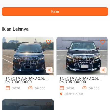
Kirim
Iklan Lainnya
TOYOTA ALPHARD 2.5L G
TOYOTA ALPHARD 2.5L G
Rp. 790.000.000
Rp. 705.000.000
A/T
A/T
2020
59.000
2020
59.000
Jakarta Pusat