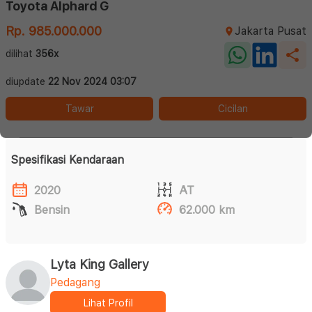
Toyota Alphard G
Rp. 985.000.000
Jakarta Pusat
dilihat
356x
diupdate
22 Nov 2024 03:07
Tawar
Cicilan
Spesifikasi Kendaraan
2020
AT
Bensin
62.000 km
Lyta King Gallery
Pedagang
Lihat Profil