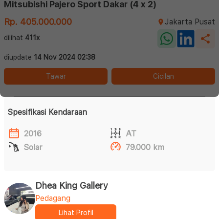
Mitsubishi Pajero Sport Dakar (4 x 2)
Rp. 405.000.000
Jakarta Pusat
dilihat
411x
diupdate
14 Nov 2024 02:38
Tawar
Cicilan
Spesifikasi Kendaraan
2016
AT
Solar
79.000 km
Dhea King Gallery
Pedagang
Lihat Profil