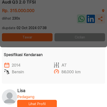
Audi Q3 2.0 TFSI
Rp. 315.000.000
dilihat
230x
diupdate
02 Oct 2024 07:38
Tawar
Cicilan
Spesifikasi Kendaraan
2014
AT
Bensin
86.000 km
Lisa
Pedagang
Lihat Profil