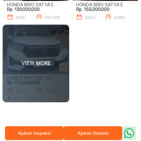
HONDA BRIO SATYA E
HONDA BRIO SATYA E
Rp. 130.000.000
Rp. 155.000.000
2019
125.000
2023
9.980
VIEW MORE
HONDA BRIO SATYA E
Rp. 175.000.000
2024
12.000
Jakarta Timur
Ajukan Inspeksi
Ajukan Garansi