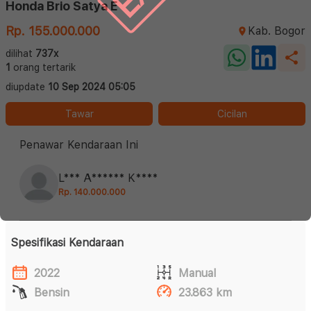
Honda Brio Satya E
Rp. 155.000.000
Kab. Bogor
dilihat
737x
1
orang tertarik
diupdate
10 Sep 2024 05:05
Tawar
Cicilan
Penawar Kendaraan Ini
L*** A****** K****
Rp. 140.000.000
Spesifikasi Kendaraan
2022
Manual
Bensin
23.863 km