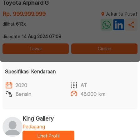
Toyota Alphard G
Rp. 999.999.999
Jakarta Pusat
dilihat
613x
diupdate
14 Aug 2024 07:08
Tawar
Cicilan
Spesifikasi Kendaraan
2020
AT
Bensin
48.000 km
King Gallery
Pedagang
Lihat Profil