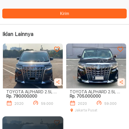
Kirim
Iklan Lainnya
TOYOTA ALPHARD 2.5L G
TOYOTA ALPHARD 2.5L G
Rp. 790.000.000
Rp. 705.000.000
A/T
A/T
2020
59.000
2020
59.000
Jakarta Pusat