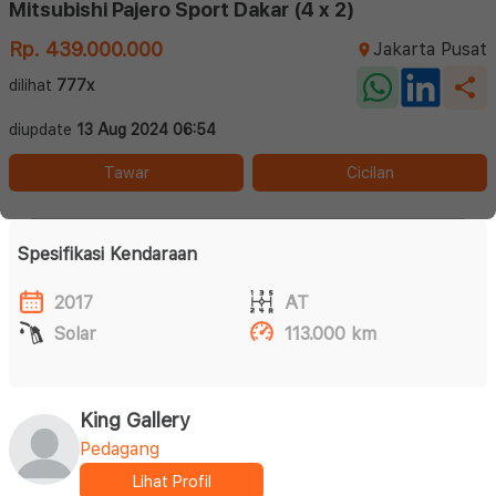
Mitsubishi Pajero Sport Dakar (4 x 2)
Rp. 439.000.000
Jakarta Pusat
dilihat
777x
diupdate
13 Aug 2024 06:54
Tawar
Cicilan
Spesifikasi Kendaraan
2017
AT
Solar
113.000 km
King Gallery
Pedagang
Lihat Profil