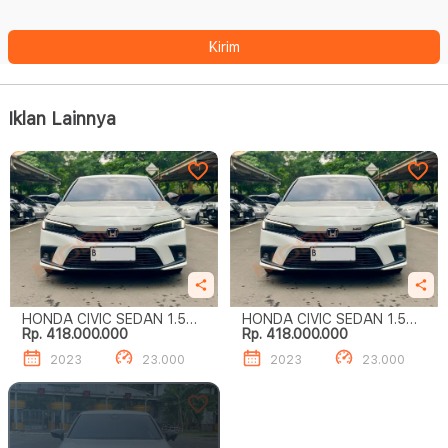
Kirim
Iklan Lainnya
HONDA CIVIC SEDAN 1.5
HONDA CIVIC SEDAN 1.5
Rp. 418.000.000
Rp. 418.000.000
SEDAN
SEDAN
2023
23.000
2023
23.000