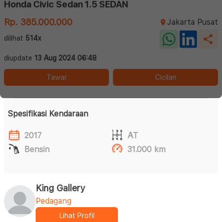
Honda Civic Sedan 1.5 SEDAN
Rp. 385.000.000
Jakarta Pusat
dilihat
514x
diupdate
13 Aug 2024 06:48
Tawar
Cicilan
Spesifikasi Kendaraan
2017
AT
Bensin
31.000 km
King Gallery
Pedagang
Lihat Profil