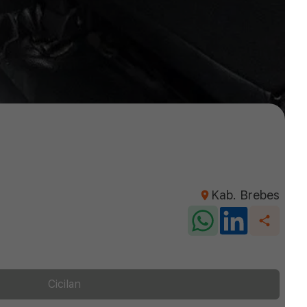
Kab. Brebes
Cicilan