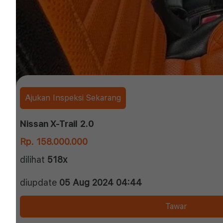
Ajukan Inspeksi Sekarang
Nissan X-Trail 2.0
Rp. 158.000.000
dilihat
518x
diupdate
05 Aug 2024 04:44
Tawar