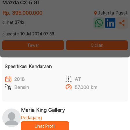
Mazda CX-5 GT
Rp. 395.000.000
Jakarta Pusat
dilihat
374x
diupdate
10 Jul 2024 07:39
Tawar
Cicilan
Spesifikasi Kendaraan
2018
AT
Bensin
57.000 km
Maria King Gallery
Pedagang
Lihat Profil