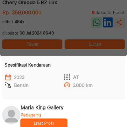
Chery Omoda 5 RZ Lux
Rp. 358.000.000
Jakarta Pusat
dilihat
484x
diupdate
08 Jul 2024 06:40
Tawar
Cicilan
Spesifikasi Kendaraan
2023
AT
Bensin
3.000 km
Maria King Gallery
Pedagang
Lihat Profil