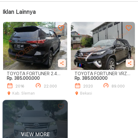
Iklan Lainnya
TOYOTA FORTUNER 2.4
TOYOTA FORTUNER VRZ
Rp. 385.000.000
Rp. 385.000.000
VRZ
BISA SYARIAH
2016
22.000
2020
89.000
Kab. Sleman
Bekasi
VIEW MORE