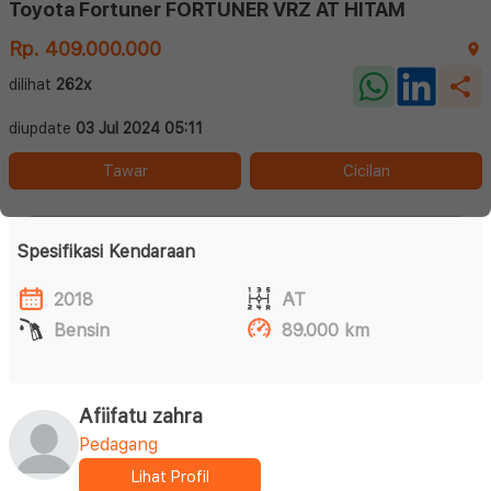
Toyota Fortuner FORTUNER VRZ AT HITAM
Rp. 409.000.000
dilihat
262x
diupdate
03 Jul 2024 05:11
Tawar
Cicilan
Spesifikasi Kendaraan
2018
AT
Bensin
89.000 km
Afiifatu zahra
Pedagang
Lihat Profil