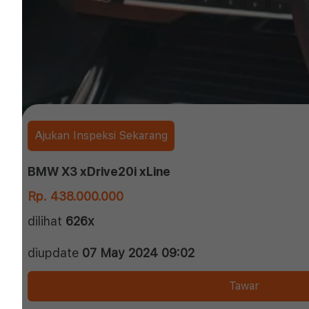
Ajukan Inspeksi Sekarang
BMW X3 xDrive20i xLine
Rp. 438.000.000
dilihat
626x
diupdate
07 May 2024 09:02
Tawar