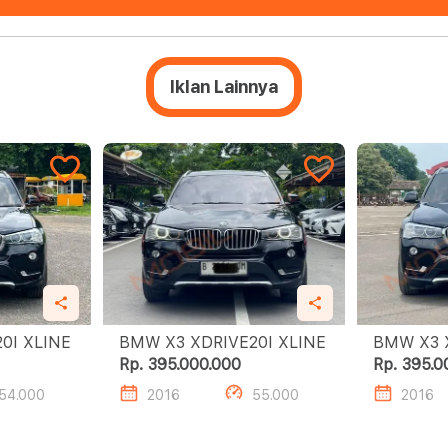
Iklan Lainnya
IVE20I XLINE
BMW X3 XDRIVE20I XLINE
Rp. 395.000.000
Rp. 395.0
54.000
2016
55.000
2016