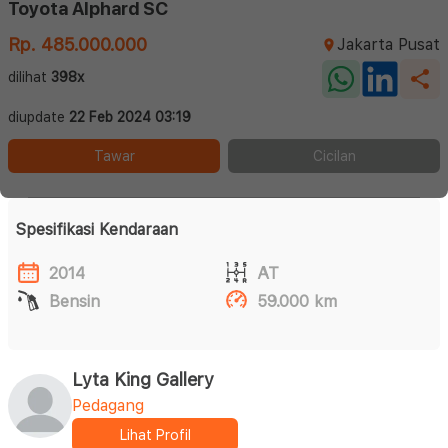
Toyota Alphard SC
Rp. 485.000.000
Jakarta Pusat
dilihat
398x
diupdate
22 Feb 2024 03:19
Tawar
Cicilan
Spesifikasi Kendaraan
2014
AT
Bensin
59.000 km
Lyta King Gallery
Pedagang
Lihat Profil