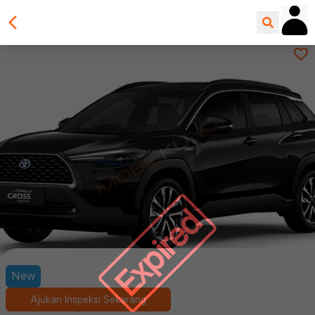
Expired
New
Ajukan Inspeksi Sekarang