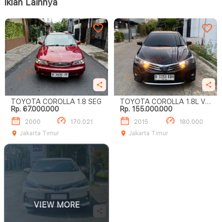
Iklan Lainnya
TOYOTA COROLLA 1.8 SEG
TOYOTA COROLLA 1.8L V
Rp. 67.000.000
Rp. 155.000.000
A/T
2000
170.021
2015
180.000
Jakarta Timur
Jakarta Timur
VIEW MORE