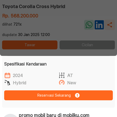
Toyota Corolla Cross Hybrid
Rp. 568.200.000
dilihat
721x
diupdate
30 Jan 2025 12:00
Tawar
Cicilan
Spesifikasi Kendaraan
2024
AT
Hybrid
New
Reservasi Sekarang
promo mobil baru di mobilku.com