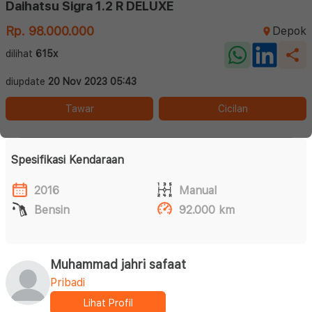
Daihatsu Sigra 1.2 R DELUXE
Rp. 98.000.000
Depok
dilihat
615x
diupdate
20 Nov 2023 05:43
Tawar
Cicilan
Spesifikasi Kendaraan
2016
Manual
Bensin
92.000 km
Muhammad jahri safaat
Pribadi
Lihat Profil