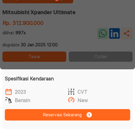
Mitsubishi Xpander Ultimate
Rp. 312.900.000
dilihat
997x
diupdate
30 Jan 2025 12:00
Tawar
Cicilan
Spesifikasi Kendaraan
2023
CVT
Bensin
New
Reservasi Sekarang