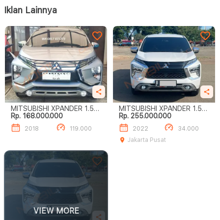
Iklan Lainnya
MITSUBISHI XPANDER 1.5L
MITSUBISHI XPANDER 1.5L
Rp. 168.000.000
Rp. 255.000.000
ULTIMATE A/T
ULTIMATE A/T
2018
119.000
2022
34.000
Jakarta Pusat
VIEW MORE