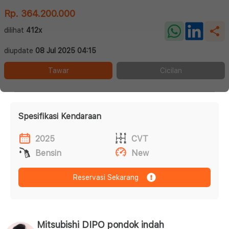
Rp. 364.200.000
dilihat
412x
diupdate
08 Jul 2025 04:15
Tawar
Cicilan
Spesifikasi Kendaraan
2025
CVT
Bensin
New
Reservasi Sekarang
Mitsubishi DIPO pondok indah