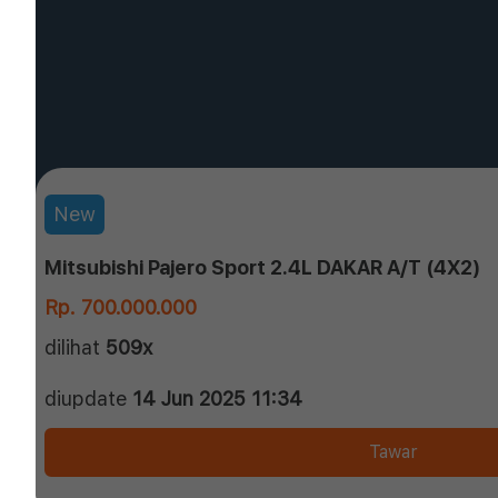
New
Mitsubishi Pajero Sport 2.4L DAKAR A/T (4X2)
Rp. 700.000.000
dilihat
509x
diupdate
14 Jun 2025 11:34
Tawar