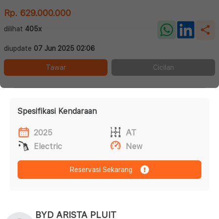
Rp. 629.000.000
dilihat
405x
diupdate
07 Jun 2025 02:06
Tawar
Cicilan
Spesifikasi Kendaraan
2025
AT
Electric
New
Reservasi Sekarang
BYD ARISTA PLUIT