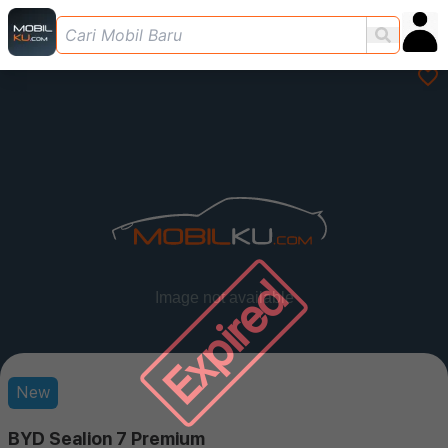
Expired
New
BYD Sealion 7 Premium