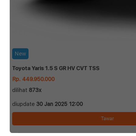
New
Toyota Yaris 1.5 S GR HV CVT TSS
Rp. 449.950.000
dilihat
873x
diupdate
30 Jan 2025 12:00
Tawar