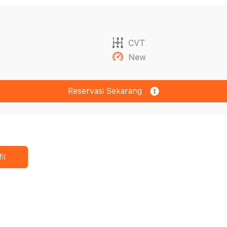
CVT
New
Reservasi Sekarang
il