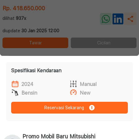
Rp. 418.650.000
dilihat
937x
diupdate
30 Jan 2025 12:00
Tawar
Cicilan
Spesifikasi Kendaraan
2024
Manual
Bensin
New
Reservasi Sekarang
Promo Mobil Baru Mitsubishi