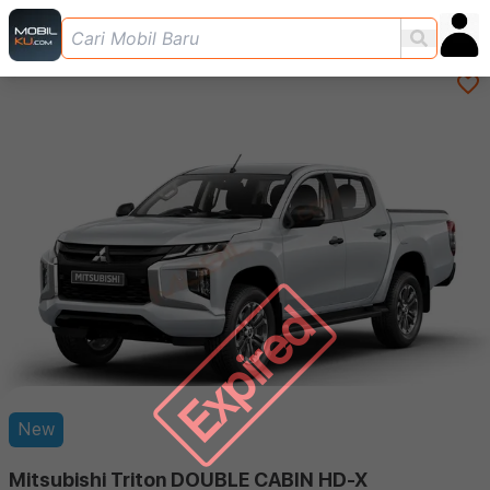
Expired
New
Mitsubishi Triton DOUBLE CABIN HD-X