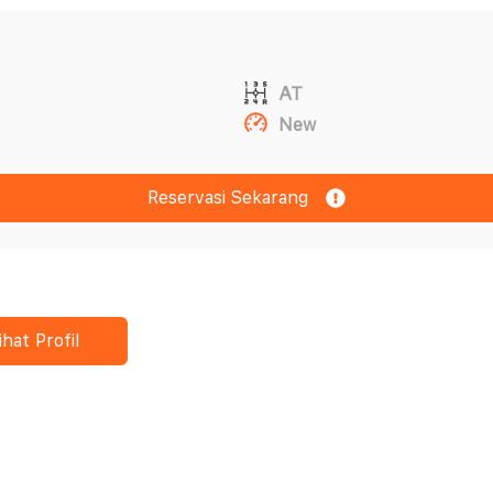
AT
New
Reservasi Sekarang
ihat Profil