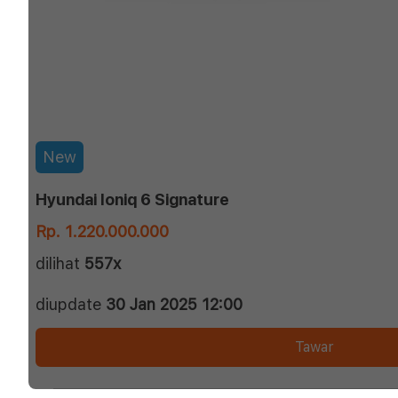
New
Hyundai Ioniq 6 Signature
Rp. 1.220.000.000
dilihat
557x
diupdate
30 Jan 2025 12:00
Tawar