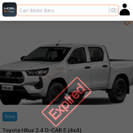
Expired
New
Toyota Hilux 2.4 D-CAB E (4x4)