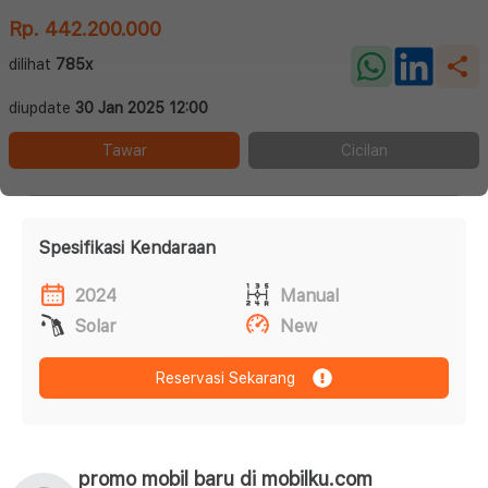
Rp. 442.200.000
dilihat
785x
diupdate
30 Jan 2025 12:00
Tawar
Cicilan
Spesifikasi Kendaraan
2024
Manual
Solar
New
Reservasi Sekarang
promo mobil baru di mobilku.com