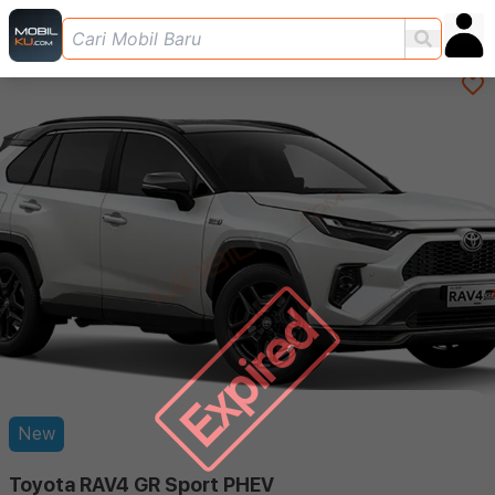
Expired
New
Toyota RAV4 GR Sport PHEV