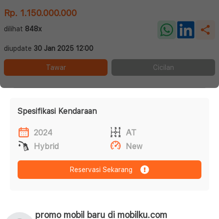
Rp. 1.150.000.000
dilihat
848x
diupdate
30 Jan 2025 12:00
Tawar
Cicilan
Spesifikasi Kendaraan
2024
AT
Hybrid
New
Reservasi Sekarang
promo mobil baru di mobilku.com