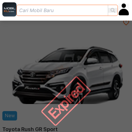
Expired
New
Toyota Rush GR Sport