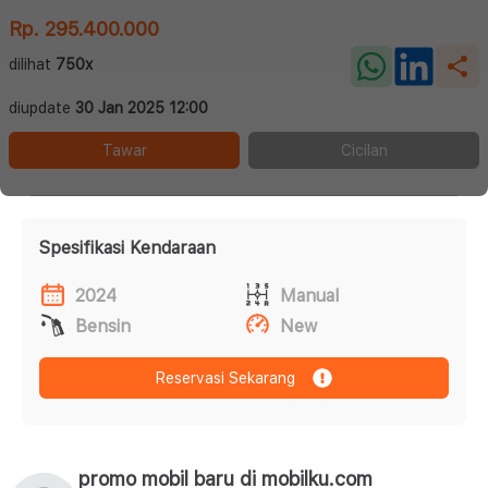
Rp. 295.400.000
dilihat
750x
diupdate
30 Jan 2025 12:00
Tawar
Cicilan
Spesifikasi Kendaraan
2024
Manual
Bensin
New
Reservasi Sekarang
promo mobil baru di mobilku.com