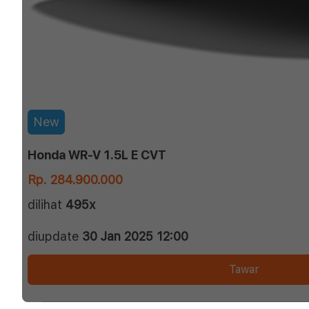
New
Honda WR-V 1.5L E CVT
Rp. 284.900.000
dilihat
495x
diupdate
30 Jan 2025 12:00
Tawar