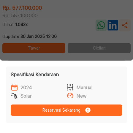
Rp. 577.100.000
Rp. 587.100.000
dilihat
1.043x
diupdate
30 Jan 2025 12:00
Tawar
Cicilan
Spesifikasi Kendaraan
2024
Manual
Solar
New
Reservasi Sekarang