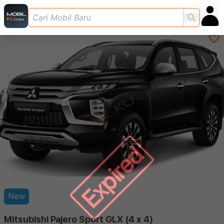
Expired
New
Mitsubishi Pajero Sport GLX (4 x 4)