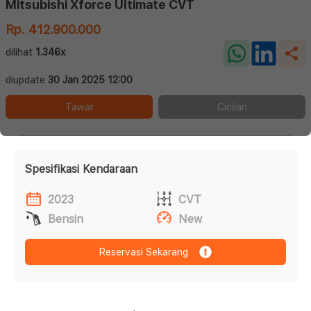
Mitsubishi Xforce Ultimate CVT
Rp. 412.900.000
dilihat
1.346x
diupdate
30 Jan 2025 12:00
Tawar
Cicilan
Spesifikasi Kendaraan
2023
CVT
Bensin
New
Reservasi Sekarang