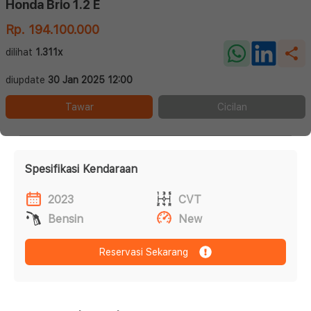
Honda Brio 1.2 E
Rp. 194.100.000
dilihat
1.311x
diupdate
30 Jan 2025 12:00
Tawar
Cicilan
Spesifikasi Kendaraan
2023
CVT
Bensin
New
Reservasi Sekarang