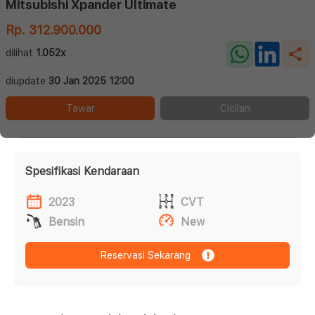
Mitsubishi Xpander Ultimate
Rp. 312.900.000
dilihat
1.052x
diupdate
30 Jan 2025 12:00
Tawar
Cicilan
Spesifikasi Kendaraan
2023
CVT
Bensin
New
Reservasi Sekarang