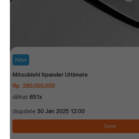
New
Mitsubishi Xpander Ultimate
Rp. 280.000.000
dilihat
651x
diupdate
30 Jan 2025 12:00
Tawar