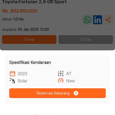
Toyota Fortuner 2.8 GR Sport
Rp. 632.650.000
dilihat
1.014x
diupdate
30 Jan 2025 12:00
Tawar
Cicilan
Spesifikasi Kendaraan
2023
AT
Solar
New
Reservasi Sekarang