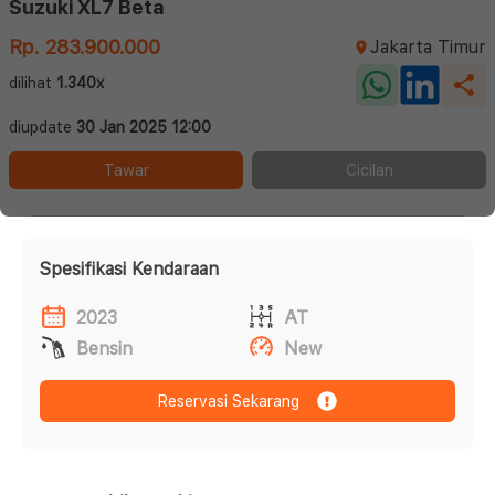
Suzuki XL7 Beta
Rp. 283.900.000
Jakarta Timur
dilihat
1.340x
diupdate
30 Jan 2025 12:00
Tawar
Cicilan
Spesifikasi Kendaraan
2023
AT
Bensin
New
Reservasi Sekarang