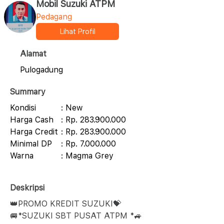
Mobil Suzuki ATPM
Pedagang
Lihat Profil
Alamat
Pulogadung
Summary
Kondisi
: New
Harga Cash
: Rp. 283.900.000
Harga Credit
: Rp. 283.900.000
Minimal DP
: Rp. 7.000.000
Warna
: Magma Grey
Deskripsi
👑PROMO KREDIT SUZUKI💝
🚐*SUZUKI SBT PUSAT ATPM *🚙