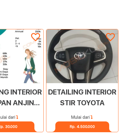
ING INTERIOR
DETAILING INTERIOR
PAN ANJING
STIR TOYOTA
RABAYA
ulai dari
Mulai dari
p. 30.000
Rp. 4.500.000