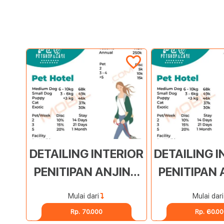
DETAILING INTERIOR
DETAILING I
PENITIPAN ANJING
PENITIPAN
PAKUWON CITY
MULYOS
Mulai dari
Mulai dari
Rp. 70.000
Rp. 60.0