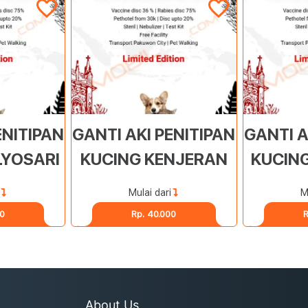
ENITIPAN
GANTI AKI PENITIPAN
GANTI A
LYOSARI
KUCING KENJERAN
KUCIN
Mulai dari
M
00
Rp. 40.000
R
About Us