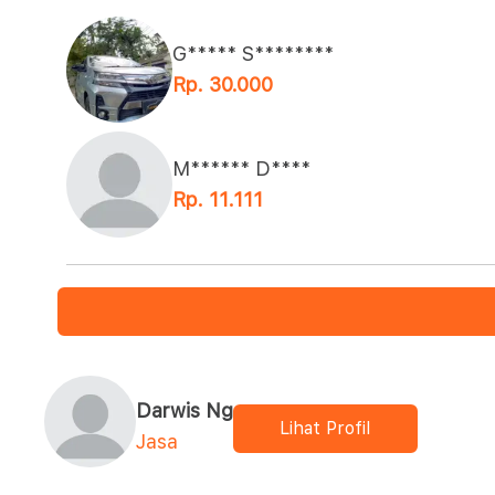
G***** S********
Rp. 30.000
M****** D****
Rp. 11.111
Darwis Ng
Lihat Profil
Jasa