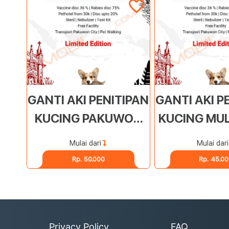
GANTI AKI PENITIPAN
GANTI AKI P
KUCING PAKUWON
KUCING MU
CITY
Mulai dari
Mulai dari
Rp. 50.000
Rp. 45.0
Privacy Policy
FAQ