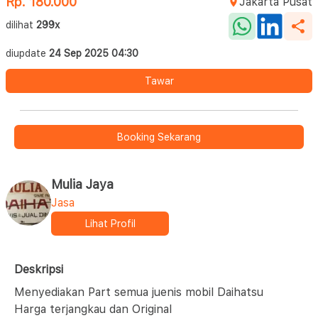
Rp. 180.000
Jakarta Pusat
dilihat
299x
diupdate
24 Sep 2025 04:30
Tawar
Booking Sekarang
Mulia Jaya
Jasa
Lihat Profil
Deskripsi
Menyediakan Part semua juenis mobil Daihatsu
Harga terjangkau dan Original