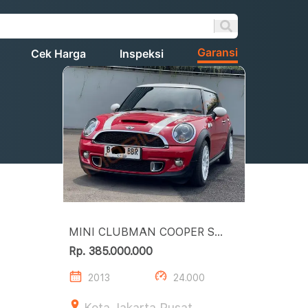
Garansi
Cek Harga
Inspeksi
MINI CLUBMAN COOPER S
TURBO LOW KM MURAH
Rp. 385.000.000
2013
24.000
Kota Jakarta Pusat